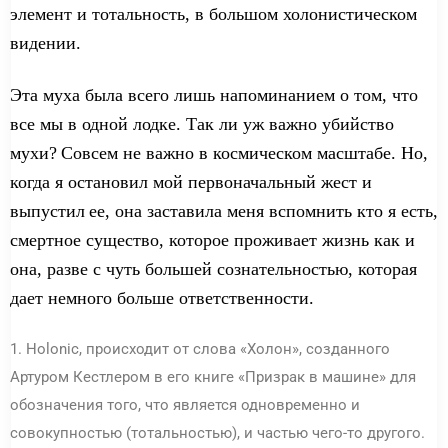
элемент и тотальность, в большом
х
оло
нистиче
ском
видении.
Эта муха была всего лишь напоминанием о том, что
все мы в одной
лодк
е
.
Так ли уж важно убийство
мухи?
Совсем не важно
в космическом масштабе. Но,
когда я
останови
л
мой первоначальный жест и
выпусти
л
ее
, она
заставила меня вспомнить
кто я
есть
,
смертное существо,
которое проживает жизнь
как и
она,
разве
с чуть большей
сознательностью
,
которая
дает немного больше ответственност
и
.
1. Holonic, происходит от слова «Холон», созданного
Артуром Кестлером в его книге «Призрак в машине» для
обозначения того, что является одновременно и
совокупностью (тотальностью), и частью чего-то другого.