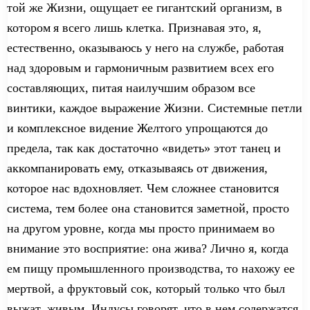
той же Жизни,
ощущает ее
гигантский организм,
в
котором
я
всего лишь клетка. Признавая это, я,
естественно, оказываюсь
у него на
службе, работая
над здоровым и гармоничным развитием всех его
составляющих, питая
наилучшим образом
все
винтики, каждое выражение Жизни. Системные петли
и
комплексное
видение Желтого упрощают
ся
до
предела
, так как достаточно «видеть» этот танец и
аккомпанировать ему
, отказываясь от движения,
которое нас вдохновляет. Чем сложнее становится
система, тем бол
ее
она
становится заметной,
просто
на другом уровне, когда
мы
просто
принимаем во
внимание
это восприятие: она жива? Лично
я
, когда
ем
пищу
промышленн
ого производства,
то
нахожу ее
мертвой, а фруктовый сок, который только что был
выжат
, жив
ым
. Индусы говорят, что в нем содержатся