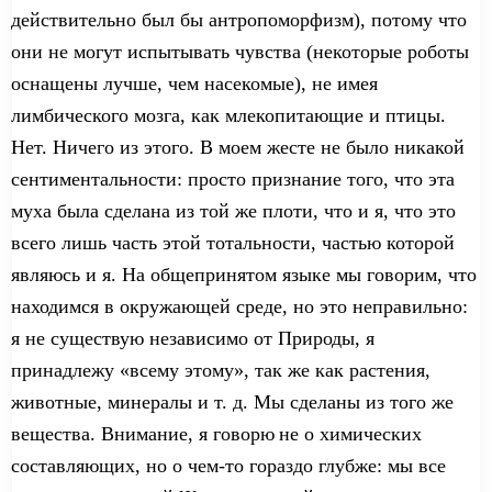
действительно был бы антропоморфизм), потому что
они не могут
испытывать
чувства (некоторые роботы
оснащены лучше,
чем
насекомы
е
),
не имея
лимбического мозга, как млекопитающие и птицы.
Нет. Ничего из этого. В моем жесте не было
никакой
сентиментальности: просто признание того, что эта
муха была сделана из той же плоти, что и я, что это
всего лишь часть этой
тотальности
, частью которой
являюсь
и я
. На обще
принятом
языке мы говорим, что
находимся в
окружающей
среде, но
это неправильно
:
я не существую независимо от Природы, я
принадлежу «всему этому»,
так же
как растения,
животны
е
, минерал
ы
и т. д. Мы сделаны из того же
вещества. Внимание, я
говорю
не
о химических
составляющих, но
о чем-то
гораздо глубже: мы все