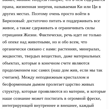
прана, жизненная энергия, называемая Ки или
Ц
и в
других местах. Поэтому очень просто
войти в
Бирюзовый: достаточно
питать
и поддерживать все
живое, а также с
держивать
и
ограничивать
силы
отрицания Жизни. Фактически, речь идет не только
о
б опеке над
животны
ми
, но и о
бо всем
, что
органически связано с нами: растения
х
, минерала
х
,
жидкостя
х
, тверды
х
вещества
х
, даже материальны
х
объекта
х
, которые в конечном счете являются
продолжением нас
самих
(наш дом жив, если мы
так
считаем
). Между
неподвижным
кристаллом и
бесформенным дымом
пролегает
царство
живых
структур, которые
проявляются
из материи, и которые
наше сознание может
постигать
в огромной фреске,
интегриру
ющей
внутренн
ее
и внешн
ее
, каждый