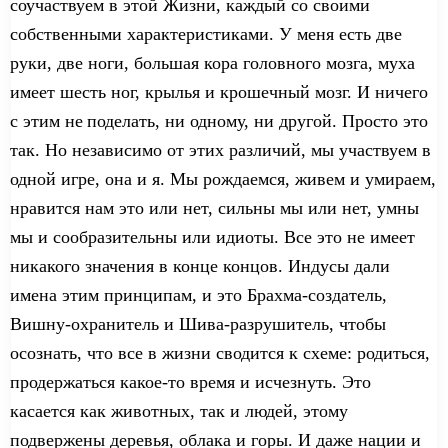
со
участвуем в
этой
Жизни, каждый со своими
собственными характеристиками. У меня есть две
руки, две ноги,
большая
кора
головного мозга,
муха
имеет шесть ног
, крылья и крошечный мозг. И ничего
с этим не
поделать
, ни
одному
, ни друго
й
.
П
росто
это
так. Но независимо от этих различий, мы
участвуем
в
одной игре, она и я. Мы рождаемся, живем и умираем,
нравится нам это или нет, сильны
мы
или нет, умны
мы и сообразительны
или
идиоты
. Все это не имеет
никакого значения в конце
концов
. Индусы дали
имена этим принципам, и это Брахма-с
оздатель
,
Вишну-
охранитель
и Шива-разрушитель, чтобы
осознать
, что все в жизни сводится к
схеме
: родиться,
продержаться
какое-то
время и исчезнуть. Это
касается как животных, так и людей,
этому
подвержены
деревь
я
, облак
а
и гор
ы
. И даже нации и