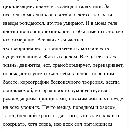
цивилизации, планеты, солн
ца
и галактики.
За
н
есколько миллиардов световых лет от нас
одни
звезды рождаются, другие умирают. И в моем теле
клетки постоянно
возникают
, чтобы заменить только
что
отмершие
. Все является частью
экстраординарного
приключения, которое есть
существование и Жизнь в целом. Все цепляется
за
жизнь
, движется, ест, трансформирует, переваривает,
порождает и уничтожает себя в необыкновенном
балете, хореографии бесконечно
го
творени
я
, всегда
обновляемой,
которая просто
руководству
ется
руководящими принципами,
находимыми нами
везде,
на всех уровнях.
Нечто
между порядком и хаосом,
танец большой красоты для
того, кто
знает, как
его
созерцать,
хотя
слова, изо всех сил пытаю
щиеся