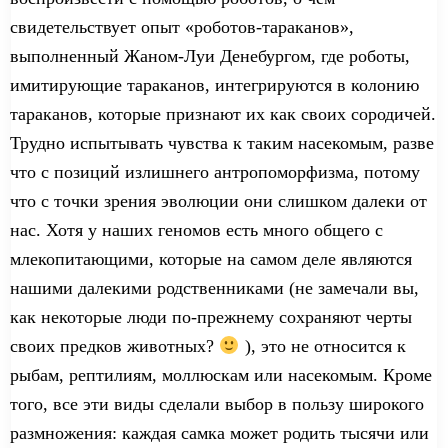
свидетельствует опыт «роботов-тараканов»,
выполненный Жаном-Луи Денебургом, где роботы,
имитирующие таракан
ов
, интегрируются в колонию
тараканов, которые признают их как своих сородичей.
Трудно
испытывать
чувства к таким насекомым,
разве
что с позиций излишнего
антропоморфизм
а
, потому
что с точки зрения эволюции они
слишком
далеки от
нас. Хотя
у наших геномов есть много общего
с
млекопитающими, которые на самом деле являются
нашими далекими родственниками (не заме
чали вы
,
как некоторые люди по-прежнему сохраняют черты
своих
предков животных?
),
это не
относится к
рыб
ам
, рептили
ям
, моллюск
ам
или насекомы
м
. Кроме
того, все эти виды сделали выбор
в пользу
широкого
размножения: каждая
самка
может родить тысячи или