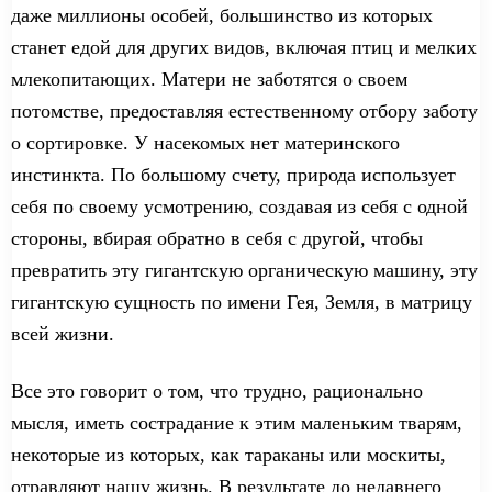
даже миллионы
особей
, большинство из которых
станет
едой для других видов, включая птиц и мелких
млекопитающих. Матери не заботятся о своем
потомстве,
пред
оставляя естественн
о
м
у
отбор
у заботу
о сортировке
. У насекомых нет материнского
инстинкта.
По большому счету,
природа использует
себя по своему усмотрению, создавая
из себя
с одной
стороны,
вбирая обратно в себя
с другой, чтобы
превратить эту гигантскую органическую машину, эт
у
гигантск
ую
сущность
по имени
Г
ея
, Земл
я
,
в
матриц
у
всей жизни.
Все это говорит о том, что трудно, рационально
мысля
, иметь сострадание к этим маленьким тварям,
некоторые из которых,
как
таракан
ы
или москит
ы
,
отравляют нашу жизнь. В результате до недавнего