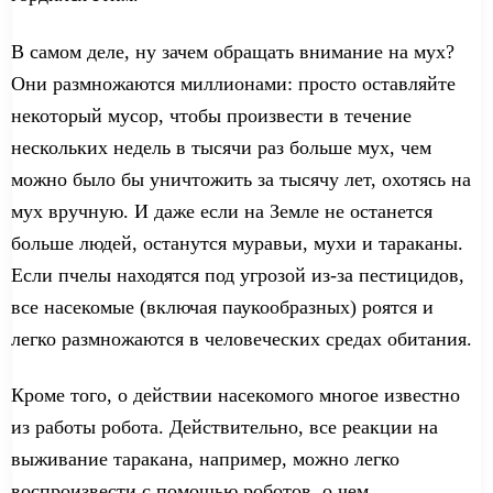
В самом деле
,
ну
зачем обращать внимание на мух?
Они размножаются миллионами: просто оставляйте
некоторый мусор, чтобы произвести в течение
нескольких недель в тысячи раз больше мух, чем
можно было
бы
уничтожить за тысячу лет, охотясь на
мух
вручную. И
даже если
на Земле
не останется
больше
людей
,
останутся
муравьи, мухи и тараканы.
Если пчелы находятся под угрозой из-за пестицидов,
все насекомые (
включая
паукообразных) роятся и
легко
размножаются
в человеческих
средах обитания
.
Кроме того, о действии насекомого
многое известно
из работы
робота. Действительно, все реакции на
выживание таракана, например, можно легко
воспроизвести с помощью роботов, о чем