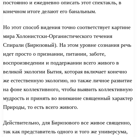
постоянно и ежедневно описать
это
т
спектакль,
в
конечном итоге
делают
его банальным.
Но этот способ
видения
точно соответствует
картине
мира
Холонистски
-Орга
ни
стического
течения
Спирали
(Бирюзовый). На этом уровне сознания
речь
идет
просто
о
признани
и
, питани
и
, забот
е
,
воспроизведении
и поддержани
и
всего живого в
великой экологии Бытия, которая
включает
конечно
же
естественную экологию, но
также
личное
развитие
на фоне
коллективн
о
го
, чтобы выявить коллективную
мудрость и принять во внимание священный характер
Природы, то есть
всего
жив
ого
.
Действительно, для Бирюз
ового
все жив
ое
священно,
так как
представитель
одно
го
и то
го
же
универсума
,