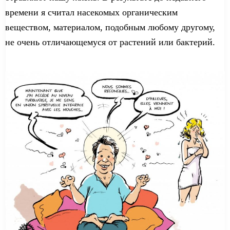
времени я считал насекомых органическим
веществом, материал
ом
,
подобным
любо
му
друго
му
,
не очень отличающ
емуся
от растений или бактерий.