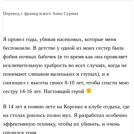
Перевод с французского Анна Сурина
Я провел годы, убивая насекомых, которые
меня
беспокоили. В детстве у одной из моих сестер была
фобия ночных бабочек (в то время как
она проявляет
исключительн
ую
храбрость во всех случаях,
когда
не
понимают слишком маленьких
и глупых
), и я
снизошел с высоты своих 8-10 лет, чтобы спасти мою
сестру 14-16 лет. Настоящий герой
В 14 лет я помню лето на Корсике в клубе отдыха, где
на столах
роилось
полно мух. Я разработал особенно
эффективную технику, чтобы
их
уби
вать
, и очень
гордился этим.