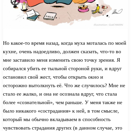
Но какое-то время назад, когда муха
моталась по
моей
кухне,
очень надоедливо, должен сказать
, что-то во
мне заставило меня изменить
свою
точку зрения. Я
собирался убить ее тыльной стороной руки,
и вдруг
остановил свой жест, чтобы открыть окно и
осторожно вытолкнуть её. Что
же
случилось? Мне не
стало ее
жалко, и она не осознала вдруг, что
стала
более «сознательной», чем раньше. У меня также не
было
никакого
«сострадания» к ней, в том смысле,
который
мы обычно
вкладываем в
способность
чувствовать страдания других (в данном случае, это