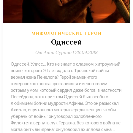
МИФОЛОГИЧЕСКИЕ ГЕРОИ
Одиссей
От
Анна Сурина |
28.09.2018
Одиссей, Улисс… Кто не знает о славном, хитроумный
воине, которого 20 лет ждала с Троянской войны
верная жена Пенелопа? Герой знаменитого
гомеровского эпоса прославился именно своим
острым умом, который сердил даже богов, в частности
Посейдона, хотя при этом Одиссей был особым
любимцем богини мудрости Афины. Это он разыскал
Ахилла, спрятанного матерью среди женщин, чтобы
уберечь от войны; он уговорил озлобленного
Филоктета вернуть лук Геракла, без которого война не
могла быть выиграна; он уговорил ахиллова сына…