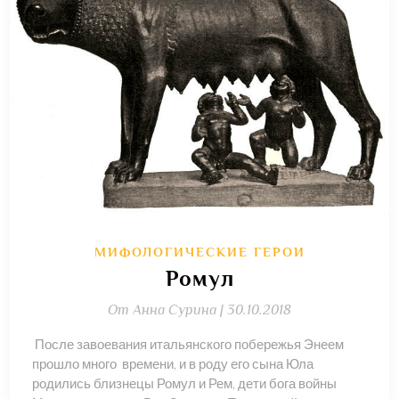
МИФОЛОГИЧЕСКИЕ ГЕРОИ
Ромул
От
Анна Сурина |
30.10.2018
После завоевания итальянского побережья Энеем
прошло много времени, и в роду его сына Юла
родились близнецы Ромул и Рем, дети бога войны