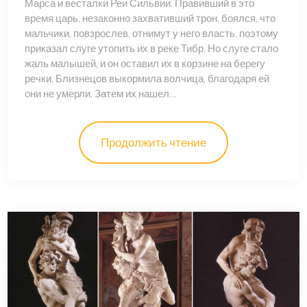
Марса и весталки Реи Сильвии. Правивший в это
время царь, незаконно захвативший трон, боялся, что
мальчики, повзрослев, отнимут у него власть, поэтому
приказал слуге утопить их в реке Тибр. Но слуге стало
жаль малышей, и он оставил их в корзине на берегу
речки. Близнецов выкормила волчица, благодаря ей
они не умерли. Затем их нашел…
Продолжить чтение