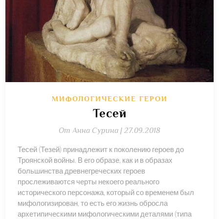
МИФОЛОГИЧЕСКИЕ ГЕРОИ
Тесей
От
Анна Сурина |
27.09.2018
Тесей (Тезей) принадлежит к поколению героев до
Троянской войны. В его образе, как и в образах
большинства древнегреческих героев
прослеживаются черты некоего реального
исторического персонажа, который со временем был
мифологизирован, то есть его жизнь обросла
архетипическими мифологическими деталями (типа