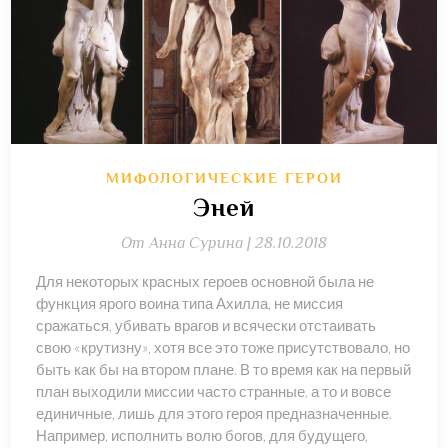
МИФОЛОГИЧЕСКИЕ ГЕРОИ
Эней
От
Анна Сурина |
28.10.2018
Для некоторых красных героев основной была не
функция ярого воина типа Ахилла, не миссия
сражаться, убивать врагов и всячески отстаивать
свою «крутизну», хотя все это тоже присутствовало, но
быть как бы на втором плане. В то время как на первый
план выходили миссии часто странные, а то и вовсе
единичные, лишь для этого героя предназначенные.
Например, исполнить волю богов, для будущего,