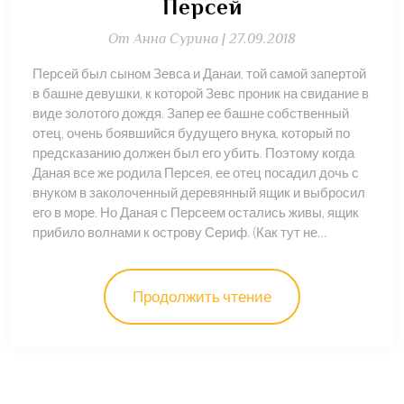
Персей
От
Анна Сурина |
27.09.2018
Персей был сыном Зевса и Данаи, той самой запертой
в башне девушки, к которой Зевс проник на свидание в
виде золотого дождя. Запер ее башне собственный
отец, очень боявшийся будущего внука, который по
предсказанию должен был его убить. Поэтому когда
Даная все же родила Персея, ее отец посадил дочь с
внуком в заколоченный деревянный ящик и выбросил
его в море. Но Даная с Персеем остались живы, ящик
прибило волнами к острову Сериф. (Как тут не…
Продолжить чтение