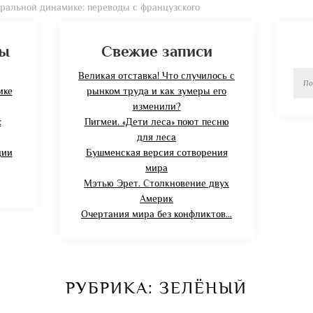
ральной динамике: переводы с французского
цы
Свежие записи
Найт
Великая отставка! Что случилось с
ике
рынком труда и как зумеры его
изменили?
:
Пигмеи. «Дети леса» поют песню
для леса
ции
Бушменская версия сотворения
мира
Мэтью Эрет. Столкновение двух
Америк
Очертания мира без конфликтов…
РУБРИКА:
ЗЕЛЁНЫЙ