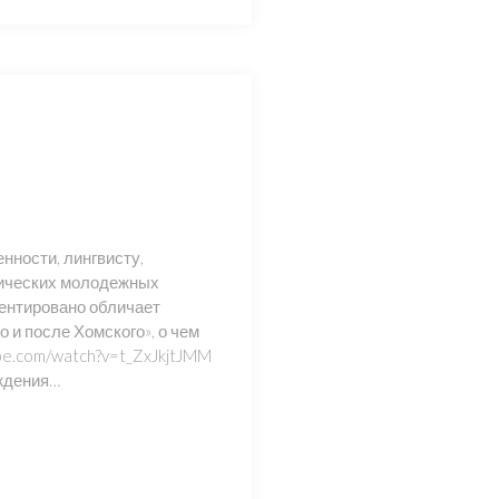
ности, лингвисту,
тических молодежных
ментировано обличает
 и после Хомского», о чем
ube.com/watch?v=t_ZxJkjtJMM
ождения…