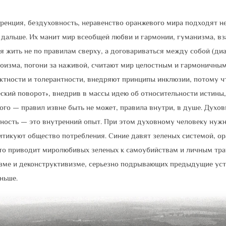
уренция, бездуховность, неравенство оранжевого мира подходят не
т дальше. Их манит мир всеобщей любви и гармонии, гуманизма, в
 жить не по правилам сверху, а договариваться между собой (ди
гоизма, погони за наживой, считают мир целостным и гармоничным
ктности и толерантности, внедряют принципы инклюзии, потому чт
ский поворот», внедрив в массы идею об относительности истины,
ого — правил извне быть не может, правила внутри, в душе. Духо
вность — это внутренний опыт. При этом духовному человеку нужн
итикуют общество потребления. Синие давят зеленых системой, о
сто приводит миролюбивых зеленых к самоубийствам и личным тра
зме и деконструктивизме, серьезно подрывающих предыдущие устои
ньше.