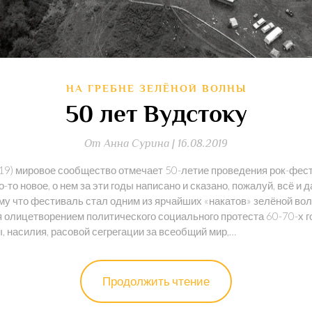
НА ГРЕБНЕ ЗЕЛЁНОЙ ВОЛНЫ
50 лет Вудстоку
От
Анна Сурина |
16.08.2019
2019) мировое сообщество отмечает 50-летие проведения рок-фес
-то новое, о нем за эти годы написано и сказано, пожалуй, всё и
му что фестиваль стал одним из ярчайших «накатов» зелёной вол
 олицетворением политического социального протеста 60-70-х го
, насилия, расовой сегрегации за всеобщий мир,…
Продолжить чтение