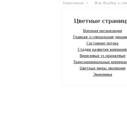
Бирюзовый
Жак Фербер о спи
Цветные страни
Военная организация
Главная: о спиральной динам
Состояние потока
Стадии развития компаний
бирюзовые vs оранжевые
Транснациональные корпора
Цветные миры эволюции
Экономика