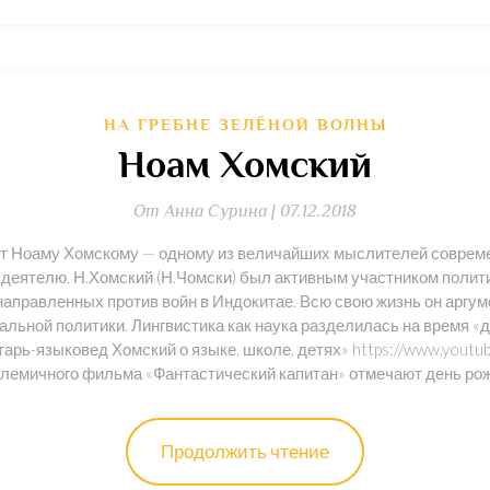
НА ГРЕБНЕ ЗЕЛЁНОЙ ВОЛНЫ
Ноам Хомский
От
Анна Сурина |
07.12.2018
т Ноаму Хомскому — одному из величайших мыслителей современ
деятелю. Н.Хомский (Н.Чомски) был активным участником поли
направленных против войн в Индокитае. Всю свою жизнь он аргу
льной политики. Лингвистика как наука разделилась на время «до
тарь-языковед Хомский о языке, школе, детях» https://www.yout
полемичного фильма «Фантастический капитан» отмечают день р
Продолжить чтение