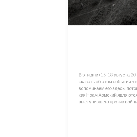
В эти дни (15-18 августа 
сказать об этом событии что
вспоминаем его здесь, пото
как Ноам Хомский являются
выступившего против войны