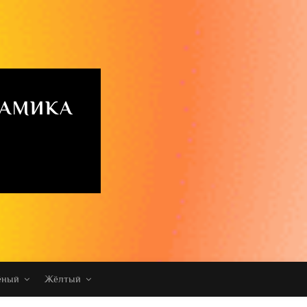
НАМИКА
ёный
Жёлтый