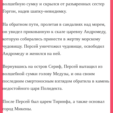
волшебную сумку и скрылся от разъяренных сестер
Горгон, надев шапку-невидимку.
На обратном пути, пролетая в сандалиях над морем,
он увидел прикованную к скале царевну Андромеду,
которую собирались принести в жертву морскому
чудовищу. Персей уничтожил чудовище, освободил
Андромеду и женился на ней.
Вернувшись на остров Сериф, Персей вытащил из
волшебной сумки голову Медузы, и она своим
последним смертоносным взглядом обратила в камень
недостойного царя Полидекта.
После Персей был царем Тиринфа, а также основал
город Микены.