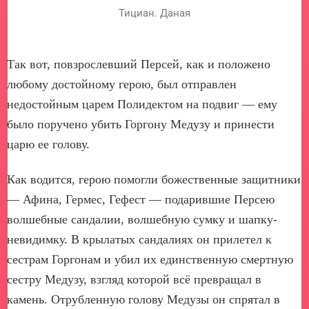
Тициан. Даная
Так вот, повзрослевший Персей, как и положено
любому достойному герою, был отправлен
недостойным царем Полидектом на подвиг — ему
было поручено убить Горгону Медузу и принести
царю ее голову.
Как водится, герою помогли божественные защитники
— Афина, Гермес, Гефест — подарившие Персею
волшебные сандалии, волшебную сумку и шапку-
невидимку. В крылатых сандалиях он прилетел к
сестрам Горгонам и убил их единственную смертную
сестру Медузу, взгляд которой всё превращал в
камень. Отрубленную голову Медузы он спрятал в